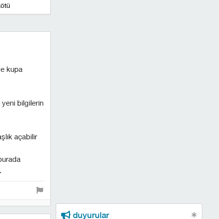
kötü
ye kupa
yeni bilgilerin
şlık açabilir
i burada
.
duyurular