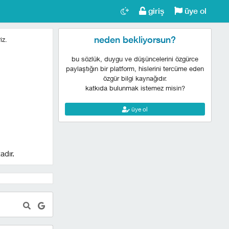
giriş
üye ol
neden bekliyorsun?
iz.
bu sözlük, duygu ve düşüncelerini özgürce
paylaştığın bir platform, hislerini tercüme eden
özgür bilgi kaynağıdır.
katkıda bulunmak istemez misin?
üye ol
adır.