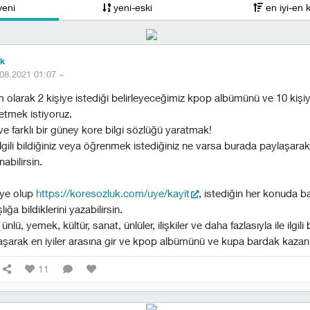
yeni
yeni-eski
en iyi-en 
ük
08.2021 01:07
~
 olarak 2 kişiye istediği belirleyeceğimiz kpop albümünü ve 10 kişi
etmek istiyoruz.
e farklı bir güney kore bilgi sözlüğü yaratmak!
ilgili bildiğiniz veya öğrenmek istediğiniz ne varsa burada paylaşarak 
abilirsin.
ye olup
https://koresozluk.com/uye/kayit
, istediğin her konuda ba
ığa bildiklerini yazabilirsin.
 ünlü, yemek, kültür, sanat, ünlüler, ilişkiler ve daha fazlasıyla ile ilgil
ylaşarak en iyiler arasına gir ve kpop albümünü ve kupa bardak kazan
11