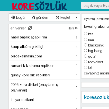
bugün
gündem
keşfet
ziyaretçi profilim
favori grubunu
en yeniler
ileri
bts
s
nasıl başlık açabilirim
exo
blackpink
s
kpop albüm çekilişi
big bang
bizdekalmasin.com
1
got7
redvelvet
romantik k-drama replikleri
1
txt
cevabınız anoni
güney kore dizi replikleri
1
2026 kore dizileri (onaylanmış
1
planlanan)
koresozluk
ihtiyar delikanlı
1
smile mom
1