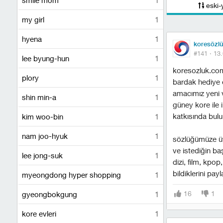
eski-
my girl
1
hyena
1
koresözl
#141 ·
13.
lee byung-hun
1
koresozluk.com
plory
1
bardak hediye 
amacımız yeni v
shin min-a
1
güney kore ile 
katkısında bulun
kim woo-bin
1
nam joo-hyuk
1
sözlüğümüze ü
ve istediğin başl
lee jong-suk
1
dizi, film, kpop,
bildiklerini pa
myeongdong hyper shopping
1
16
1
gyeongbokgung
1
kore evleri
1