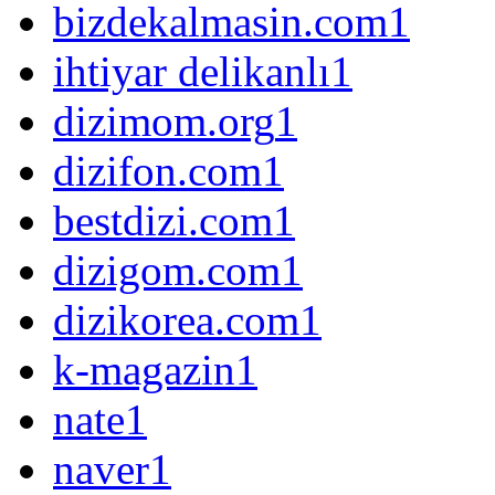
bizdekalmasin.com
1
ihtiyar delikanlı
1
dizimom.org
1
dizifon.com
1
bestdizi.com
1
dizigom.com
1
dizikorea.com
1
k-magazin
1
nate
1
naver
1