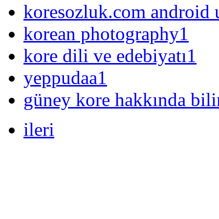
koresozluk.com android 
korean photography
1
kore dili ve edebiyatı
1
yeppudaa
1
güney kore hakkında bil
ileri