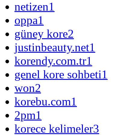
netizen
1
oppa
1
güney kore
2
justinbeauty.net
1
korendy.com.tr
1
genel kore sohbeti
1
won
2
korebu.com
1
2pm
1
korece kelimeler
3