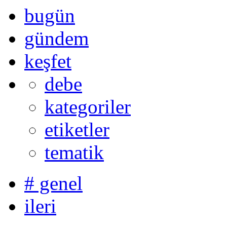
bugün
gündem
keşfet
debe
kategoriler
etiketler
tematik
# genel
ileri