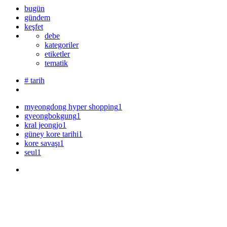
bugün
gündem
keşfet
debe
kategoriler
etiketler
tematik
# tarih
myeongdong hyper shopping
1
gyeongbokgung
1
kral jeongjo
1
güney kore tarihi
1
kore savaşı
1
seul
1