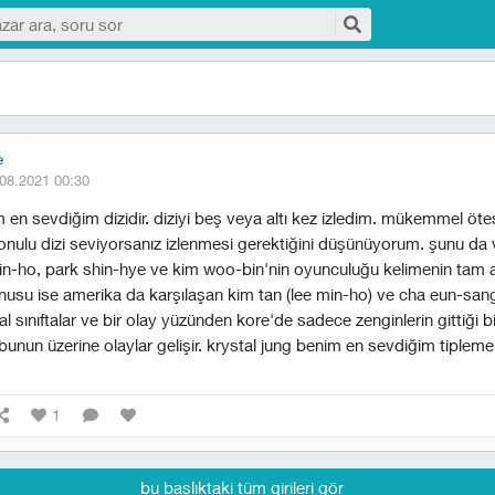
e
08.2021 00:30
m en sevdiğim dizidir. diziyi beş veya altı kez izledim. mükemmel ötesi
konulu dizi seviyorsanız izlenmesi gerektiğini düşünüyorum. şunu d
min-ho, park shin-hye ve kim woo-bin'nin oyunculuğu kelimenin tam a
su ise amerika da karşılaşan kim tan (lee min-ho) ve cha eun-sang
al sınıftalar ve bir olay yüzünden kore'de sadece zenginlerin gittiği b
unun üzerine olaylar gelişir. krystal jung benim en sevdiğim tiplem
1
bu başlıktaki tüm girileri gör