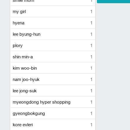
my girl
1
hyena
1
lee byung-hun
1
plory
1
shin min-a
1
kim woo-bin
1
nam joo-hyuk
1
lee jong-suk
1
myeongdong hyper shopping
1
gyeongbokgung
1
kore evleri
1