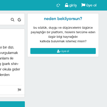
giriş
üye ol
neden bekliyorsun?
bu sözlük, duygu ve düşüncelerini özgürce
paylaştığın bir platform, hislerini tercüme eden
özgür bilgi kaynağıdır.
katkıda bulunmak istemez misin?
 bir dizi.
üye ol
a vurgulamak
nlamı ile
 (park shin-
ir okula gider
elerden