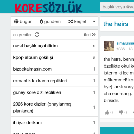
bugün
gündem
keşfet
the heirs
en yeniler
ileri
simalunni
s
nasıl başlık açabilirim
#386 ·
18.
s
kpop albüm çekilişi
the heirs, beni
özellikte okul 
bizdekalmasin.com
1
isterim ki lee 
mükemmel! konu
romantik k-drama replikleri
1
hye) farklı sosy
güney kore dizi replikleri
1
cha eun-sang. b
birisidir.
2026 kore dizileri (onaylanmış
1
planlanan)
0
0
ihtiyar delikanlı
1
smile mom
1