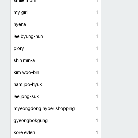
my girl
1
hyena
1
lee byung-hun
1
plory
1
shin min-a
1
kim woo-bin
1
nam joo-hyuk
1
lee jong-suk
1
myeongdong hyper shopping
1
gyeongbokgung
1
kore evleri
1