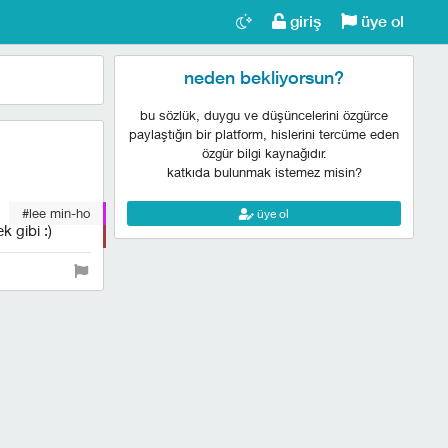
giriş
üye ol
neden bekliyorsun?
bu sözlük, duygu ve düşüncelerini özgürce
paylaştığın bir platform, hislerini tercüme eden
özgür bilgi kaynağıdır.
katkıda bulunmak istemez misin?
#lee min-ho
üye ol
k gibi :)