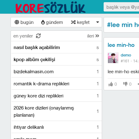
bugün
gündem
keşfet
#lee min h
en yeniler
ileri
lee min-ho
s
nasıl başlık açabilirim
demo
s
kpop albüm çekilişi
#161 ·
14.
bizdekalmasin.com
1
lee min-ho eski
romantik k-drama replikleri
1
0
0
güney kore dizi replikleri
1
2026 kore dizileri (onaylanmış
1
planlanan)
ihtiyar delikanlı
1
smile mom
1