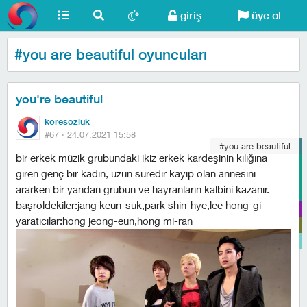
giriş
üye ol
#you are beautiful oyuncuları
you're beautiful
koresözlük
#67 ·
24.07.2021 15:58
#you are beautiful
bir erkek müzik grubundaki ikiz erkek kardeşinin kılığına
giren genç bir kadın, uzun süredir kayıp olan annesini
ararken bir yandan grubun ve hayranların kalbini kazanır.
başroldekiler:jang keun-suk,park shin-hye,lee hong-gi
yaratıcılar:hong jeong-eun,hong mi-ran