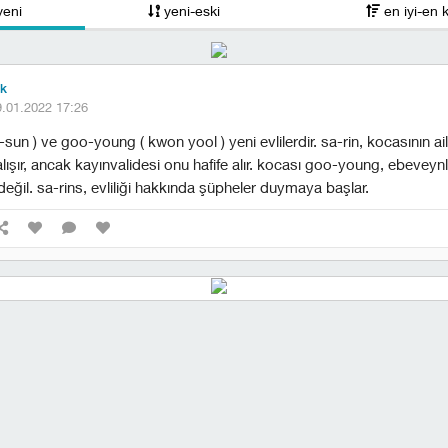
yeni
yeni-eski
en iyi-en 
ük
9.01.2022 17:26
-sun ) ve goo-young ( kwon yool ) yeni evlilerdir. sa-rin, kocasının aile
lışır, ancak kayınvalidesi onu hafife alır. kocası goo-young, ebeveyn
 değil. sa-rins, evliliği hakkında şüpheler duymaya başlar.