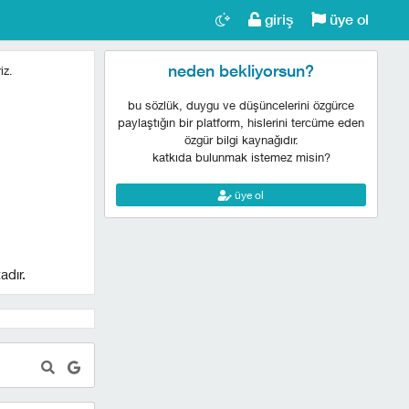
giriş
üye ol
neden bekliyorsun?
iz.
bu sözlük, duygu ve düşüncelerini özgürce
paylaştığın bir platform, hislerini tercüme eden
özgür bilgi kaynağıdır.
katkıda bulunmak istemez misin?
üye ol
adır.