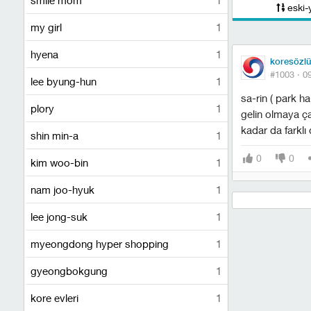
eski-
my girl
1
hyena
1
koresözl
#1003 ·
0
lee byung-hun
1
sa-rin ( park ha
plory
1
gelin olmaya ça
kadar da farklı
shin min-a
1
0
0
kim woo-bin
1
nam joo-hyuk
1
lee jong-suk
1
myeongdong hyper shopping
1
gyeongbokgung
1
kore evleri
1