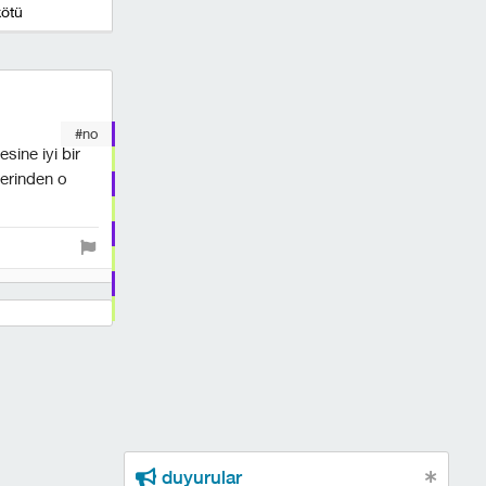
kötü
#no
sine iyi bir
lerinden o
duyurular