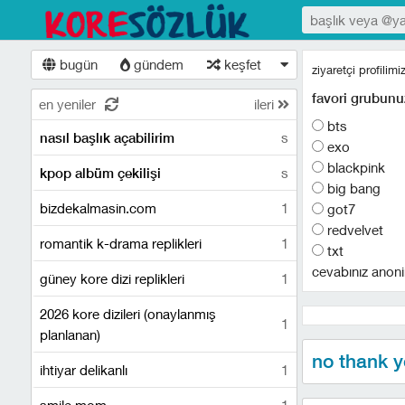
bugün
gündem
keşfet
ziyaretçi profilim
favori grubunu
en yeniler
ileri
bts
s
nasıl başlık açabilirim
exo
blackpink
s
kpop albüm çekilişi
big bang
bizdekalmasin.com
1
got7
redvelvet
romantik k-drama replikleri
1
txt
cevabınız anoni
güney kore dizi replikleri
1
2026 kore dizileri (onaylanmış
1
planlanan)
no thank 
ihtiyar delikanlı
1
smile mom
1