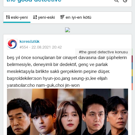
eski-yeni
yeni-eski
en iyi-en kötü
koresözlük
#554 ·
22.08.2021 20:42
#the good detective konusu
beş yıl önce sonuçlanan bir cinayet davasına dair şüphelerin
belirmesiyle, deneyimli bir dedektif, genç ve parlak
meslektaşıyla birlikte saklı gerçeklerin peşine düşer.
başroldekiler:son hyun-joo,jang seung-jo,lee elijah
yaratıcılar:cho nam-guk,choi jin-won