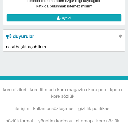
hislerini tercüme eden özgür bilgi kaynağıdır.
katkıda bulunmak istemez misin?
üye ol
duyurular
nasıl başlık açabilirim
kore dizileri i kore filmleri i kore magazin i kore pop - kpop i
kore sözlük
iletişim
kullanıcı sözleşmesi
gizlilik politikası
sözlük formatı
yönetim kadrosu
sitemap
kore sözlük