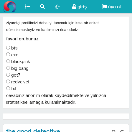
giriş
üye ol
ziyaretçi profilimizi daha iyi tanımak için kısa bir anket
düzenlemekteyiz ve katılımınızı rica ederiz.
favori grubunuz
bts
exo
blackpink
big bang
got7
redvelvet
txt
cevabınız anonim olarak kaydedilmekte ve yalnızca
istatistiksel amaçla kullanılmaktadır.
the good detective